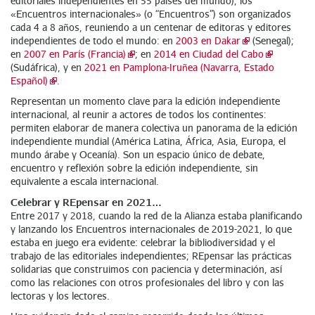
editoriales independientes en 55 países del mundo), los
«Encuentros internacionales» (o “Encuentros”) son organizados
cada 4 a 8 años, reuniendo a un centenar de editoras y editores
independientes de todo el mundo: en
2003 en Dakar
(Senegal);
en
2007 en París (Francia)
; en
2014 en Ciudad del Cabo
(Sudáfrica), y en
2021 en Pamplona-Iruñea (Navarra, Estado
Español)
.
Representan un momento clave para la edición independiente
internacional, al reunir a actores de todos los continentes:
permiten elaborar de manera colectiva un panorama de la edición
independiente mundial (América Latina, África, Asia, Europa, el
mundo árabe y Oceanía). Son un espacio único de debate,
encuentro y reflexión sobre la edición independiente, sin
equivalente a escala internacional.
Celebrar y REpensar en 2021…
Entre 2017 y 2018, cuando la red de la Alianza estaba planificando
y lanzando los Encuentros internacionales de 2019-2021, lo que
estaba en juego era evidente: celebrar la bibliodiversidad y el
trabajo de las editoriales independientes; REpensar las prácticas
solidarias que construimos con paciencia y determinación, así
como las relaciones con otros profesionales del libro y con las
lectoras y los lectores.