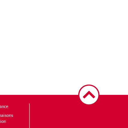
iance
maisons
tion