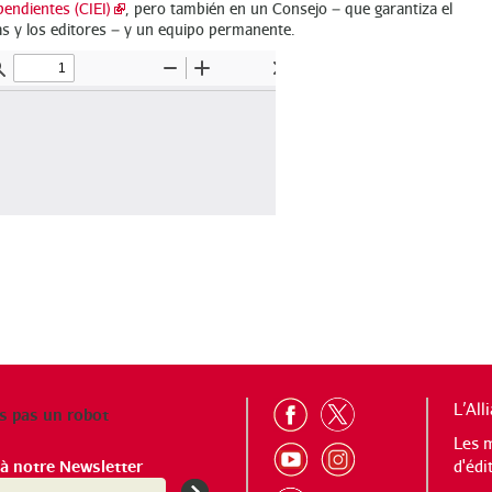
pendientes (CIEI)
, pero también en un Consejo – que garantiza el
as y los editores – y un equipo permanente.
L’All
s pas un robot
Les 
 à notre Newsletter
d'édi